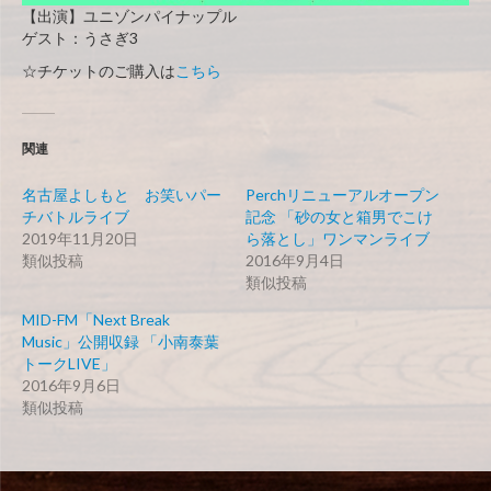
【出演】ユニゾンパイナップル
ゲスト：うさぎ3
☆チケットのご購入は
こちら
関連
名古屋よしもと お笑いパー
Perchリニューアルオープン
チバトルライブ
記念 「砂の女と箱男でこけ
2019年11月20日
ら落とし」ワンマンライブ
類似投稿
2016年9月4日
類似投稿
MID-FM「Next Break
Music」公開収録 「小南泰葉
トークLIVE」
2016年9月6日
類似投稿