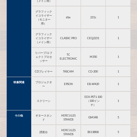
（メイン用）
グラフィック
イコライザー
dbx
231s
1
（モニター
用）
グラフィック
イコライザー
CLASSIC PRO
CEQ2231
1
（メイン用）
リバーブ/エフ
TC
ェクトプロセ
M350
1
ELECTRONIC
ッサー
CDプレイヤー
TASCAM
CD-200
1
映像関連
プロジェクタ
EPSON
EB-W420
1
ー
EEX-PST1-100
スクリーン
（100イン
1
チ）
その他
ギタースタン
HERCULES
GS414B
5
ド
STANDS
HERCULES
譜面台
BS118BB
5
STANDS