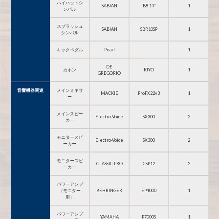
ハイハットシ
SABIAN
B8 14″
1
ンバル
スプラッシュ
SABIAN
SBR10SP
1
シンバル
キックペダル
Pearl
1
DE
カホン
KIYO
1
GREGORIO
音響機器関連
メインミキサ
MACKIE
ProFX22v3
1
ー
メインスピー
Electro-Voice
SX300
2
カー
モニタースピ
Electro-Voice
SX300
2
ーカー
モニタースピ
CLASSIC PRO
CSP12
2
ーカー
パワーアンプ
（モニター
BEHRINGER
EP4000
1
用）
パワーアンプ
YAMAHA
P7000S
1