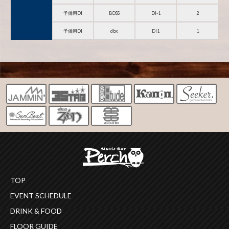
予備用DI
BOSS
DI-1
2
予備用DI
dbx
DI1
1
TOP
EVENT SCHEDULE
DRINK & FOOD
FLOOR GUIDE