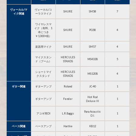
ヴォーカル/マ
ヴォーカル/コ
SHURE
SM58
7
イク関連
ーラスマイク
ワイヤレスマ
イク（有料、1
SHURE
PG58
4
本につき
￥1,000+税）
楽器用マイク
SHURE
SM57
4
マイクスタン
HERCULES
MS432B
5
ド（ブーム）
STANDS
ショートマイ
HERCULES
MS120B
4
クスタンド
STANDS
ギター関連
ギターアンプ
Roland
JC-40
1
Hot Rod
ギターアンプ
Fender
1
Deluxe III
Para Acoustic
アコギ用DI
L.R.Baggs
1
D.I.
ベース関連
ベースアンプ
Hartke
KB12
1