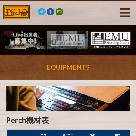
we
have
top
quality
電
子
タ
バ
コ
.
EQUIPMENTS
Perch機材表
品目
メーカー
品名
個数