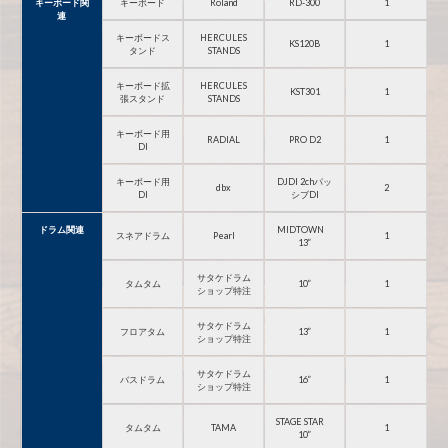
キーボード関
キーボード
Roland
RD-300
1
連
キーボードス
HERCULES
KS120B
1
タンド
STANDS
キーボード拡
HERCULES
KST301
1
張スタンド
STANDS
キーボード用
RADIAL
PRO D2
1
DI
キーボード用
DJDI 2chパッ
dbx
2
DI
シブDI
ドラム関連
MIDTOWN
スネアドラム
Pearl
1
13”
サタケドラム
タムタム
10”
1
ショップ特注
サタケドラム
フロアタム
13”
1
ショップ特注
サタケドラム
バスドラム
16”
1
ショップ特注
STAGE STAR
タムタム
TAMA
1
10”