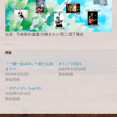
出演：千綿偉功/森翼/大橋タカシ/亮二/尼丁隆吉
関連
『一期一会vol.4』〜新たな始
オトノワ2021
まり〜
2021年10月24日
2018年3月2日
類似投稿
類似投稿
「デアイガシラvol.10」
2018年4月18日
類似投稿