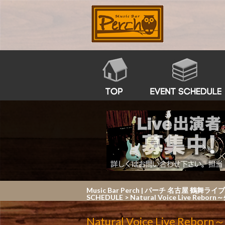
Music Bar Perch | パーチ 名
SCHEDULE
>
Natural Voice Live Re
Natural Voice Live R