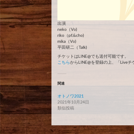
出演
neko（Vo)
riko（pf.&cho)
mika（Vo)
平田研二（Talk)
チケットはLINE@でも送付可能です。
こちら
からLINE@を登録の上、「Liv
関連
オトノワ2021
2021年10月24日
類似投稿