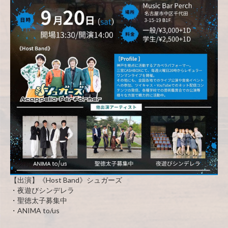
【出演】《Host Band》シュガーズ
・夜遊びシンデレラ
・聖徳太子募集中
・ANIMA to/us