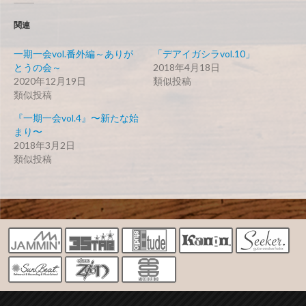
関連
一期一会vol.番外編～ありが
「デアイガシラvol.10」
とうの会～
2018年4月18日
2020年12月19日
類似投稿
類似投稿
『一期一会vol.4』〜新たな始
まり〜
2018年3月2日
類似投稿