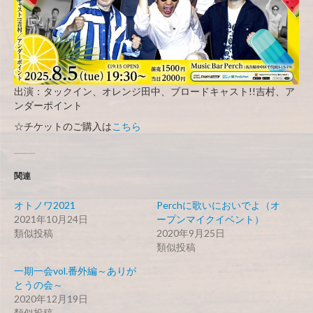
出演：タックイン、オレンジ田中、ブロードキャスト!!吉村、ア
ンダーポイント
☆チケットのご購入は
こちら
関連
オトノワ2021
Perchに歌いにおいでよ（オ
2021年10月24日
ープンマイクイベント）
類似投稿
2020年9月25日
類似投稿
一期一会vol.番外編～ありが
とうの会～
2020年12月19日
類似投稿