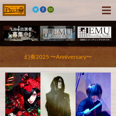
幻奏2025 〜Anniversary〜