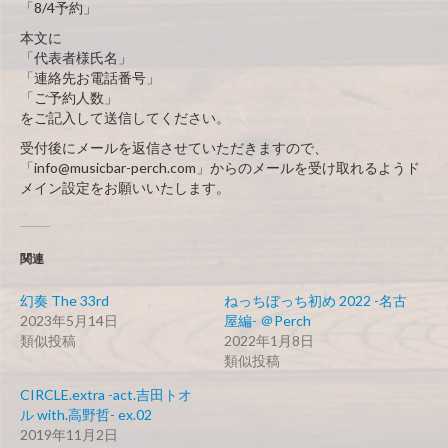
「8/4予約」
本文に
「代表者様氏名」
「連絡先お電話番号」
「ご予約人数」
をご記入して送信してください。
受付後にメールを返信させていただきますので、
「info@musicbar-perch.com」からのメールを受け取れるようド
メイン設定をお願いいたします。
関連
幻奏 The 33rd
ねっちぼっち初め 2022 -名古
2023年5月14日
屋編- ＠Perch
類似投稿
2022年1月8日
類似投稿
CIRCLE.extra -act.吉田トオ
ル with.高野哲- ex.02
2019年11月2日