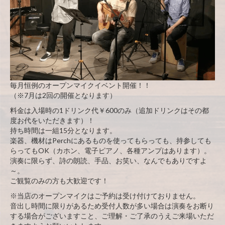
毎月恒例のオープンマイクイベント開催！！
（※7月は2回の開催となります）
料金は入場時の1ドリンク代￥600のみ（追加ドリンクはその都
度お代をいただきます）！
持ち時間は一組15分となります。
楽器、機材はPerchにあるものを使ってもらっても、持参しても
らってもOK（カホン、電子ピアノ、各種アンプはあります）。
演奏に限らず、詩の朗読、手品、お笑い、なんでもありですよ
～。
ご観覧のみの方も大歓迎です！
※当店のオープンマイクはご予約は受け付けておりません。
音出し時間に限りがあるため受付人数が多い場合は演奏をお断り
する場合がございますこと、ご理解・ご了承のうえご来場いただ