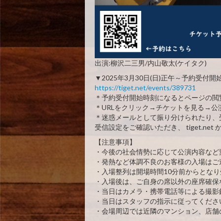
出演:柳沢二三男/内山敬太(ケイタク)
▼2025年3月30日(日)正午～予約受付開
https://tiget.net/events/389731
＊予約受付開始時刻になるとページの閲
＊URLをクリック→チケットを見る→
＊迷惑メールとして振り分けられたり、
受信設定をご確認いただき、 tiget.n
【注意事項】
・今後の社会情勢に応じて公演内容など
・発熱など体調不良のお客様の入場はご
・入場整列は開場時間10分前からとな
・入場後は、ご自身の席以外の座席確保
・当日はカメラ・携帯電話等による撮影
・当日はスタッフの指示に従ってくださ
・会場周辺では近隣のマンション、店舗