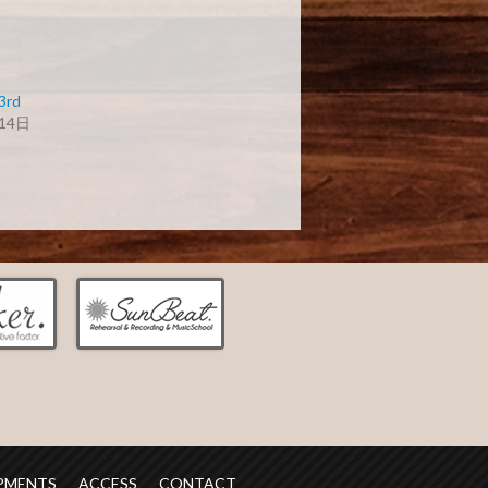
3rd
14日
PMENTS
ACCESS
CONTACT