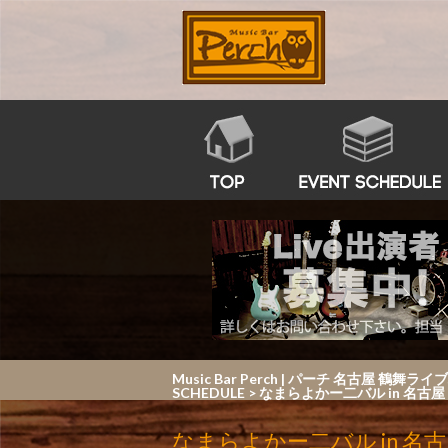
Music Bar Perch | パーチ 名
SCHEDULE
>
なまらよかー二バル in 名古屋
なまらよかー二バル in 名