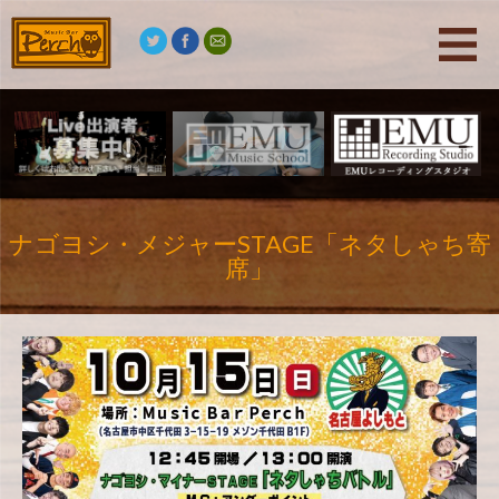
ナゴヨシ・メジャーSTAGE「ネタしゃち寄
席」