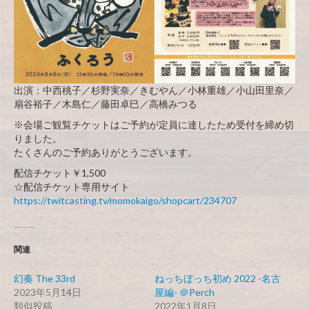
出演：中西桃子／杉野実奈／きむやん／小林重雄／小山田里奈／
扇谷裕子／木島仁／藤田卓巳／高橋みつる
※会場ご観覧チケットはご予約が定員に達したため受付を締め切
りました。
たくさんのご予約ありがとうございます。
配信チケット￥1,500
☆配信チケット専用サイト
https://twitcasting.tv/momokaigo/shopcart/234707
関連
幻奏 The 33rd
ねっちぼっち初め 2022 -名古
2023年5月14日
屋編- ＠Perch
類似投稿
2022年1月8日