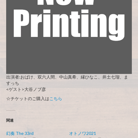
出演者:おばけ、双六人間、中山真希、縁ひなこ、井土七瑠、ま
すっち
<ゲスト>大谷ノブ彦
☆チケットのご購入は
こちら
関連
幻奏 The 33rd
オトノワ2021