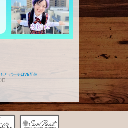
もと パーチLIVE配信
8日