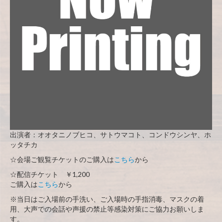
出演者：オオタニノブヒコ、サトウマコト、コンドウシンヤ、ホ
ッタチカ
☆会場ご観覧チケットのご購入は
こちら
から
☆配信チケット ￥1,200
ご購入は
こちら
から
※当日はご入場前の手洗い、ご入場時の手指消毒、マスクの着
用、大声での会話や声援の禁止等感染対策にご協力お願いしま
す。