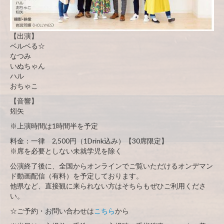
【出演】
ベルベる☆
なつみ
いぬちゃん
ハル
おちゃこ
【音響】
矧矢
※上演時間は1時間半を予定
料金：一律 2,500円（1Drink込み）【30席限定】
※席を必要としない未就学児を除く
公演終了後に、全国からオンラインでご覧いただけるオンデマン
ド動画配信（有料）を予定しております。
他県など、直接観に来られない方はそちらもぜひご利用くださ
い。
☆ご予約・お問い合わせは
こちら
から