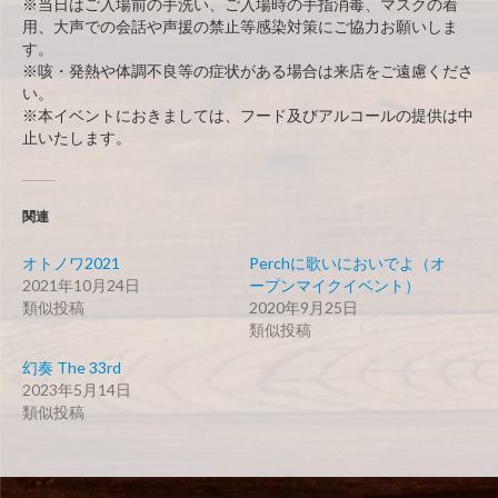
※当日はご入場前の手洗い、ご入場時の手指消毒、マスクの着
用、大声での会話や声援の禁止等感染対策にご協力お願いしま
す。
※咳・発熱や体調不良等の症状がある場合は来店をご遠慮くださ
い。
※本イベントにおきましては、フード及びアルコールの提供は中
止いたします。
関連
オトノワ2021
Perchに歌いにおいでよ（オ
2021年10月24日
ープンマイクイベント）
類似投稿
2020年9月25日
類似投稿
幻奏 The 33rd
2023年5月14日
類似投稿