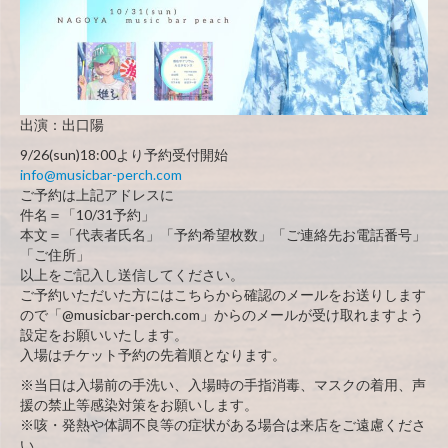
出演：出口陽
9/26(sun)18:00より予約受付開始
info@musicbar-perch.com
ご予約は上記アドレスに
件名＝「10/31予約」
本文＝「代表者氏名」「予約希望枚数」「ご連絡先お電話番号」
「ご住所」
以上をご記入し送信してください。
ご予約いただいた方にはこちらから確認のメールをお送りします
ので「@musicbar-perch.com」からのメールが受け取れますよう
設定をお願いいたします。
入場はチケット予約の先着順となります。
※当日は入場前の手洗い、入場時の手指消毒、マスクの着用、声
援の禁止等感染対策をお願いします。
※咳・発熱や体調不良等の症状がある場合は来店をご遠慮くださ
い。