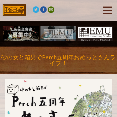
砂の女と箱男でPerch五周年おめっとさんラ
イブ！