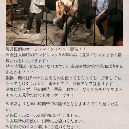
毎月恒例のオープンマイクイベント開催！！
料金は入場時のワンドリンク￥600のみ（追加ドリンクはその都
度お代をいただきます）！
持ち時間は一組15分となりますが、参加者数次第で追加の演奏も
あるかも？？？
楽器、機材はPerchにあるものを使ってもらっても、持参しても
らってもOK（カホン、電子ピアノ、各種アンプはあります）。
演奏に限らず、詩の朗読、手品、お笑い、なんでもありですよ～
もちろん見学だけでもオッケーです！
※通常よりも早い時間帯での開催となりますのでご注意くださ
い。
※終日アルコールの提供はいたしません。
※入場時の手洗い、消毒にご協力ください。
※店内でのマスク着用にご協力ください。