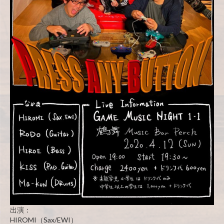
出演：
HIROMI（Sax/EWI）