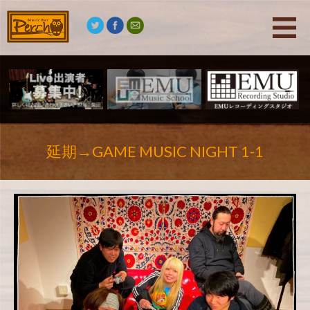
延期→GAME MUSIC NIGHT 1-1