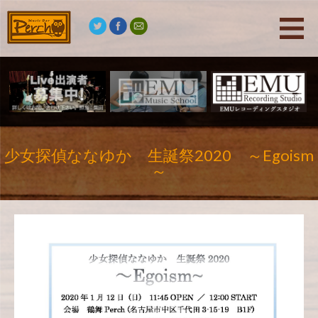
少女探偵ななゆか 生誕祭2020 ～Egoism
～