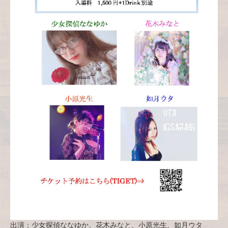
出演：少女探偵ななゆか、花木みなと、小原光生、如月ウタ