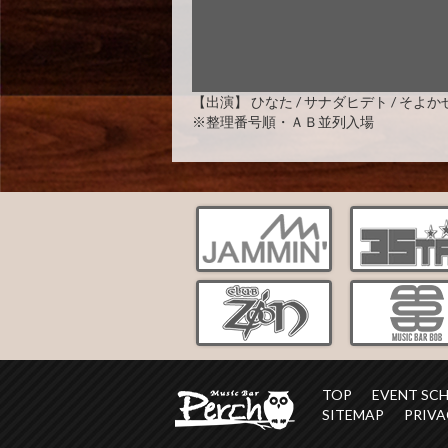
【出演】 ひなた / サナダヒデト / そよかぜ / c
※整理番号順・ＡＢ並列入場
TOP
EVENT SC
SITEMAP
PRIVA