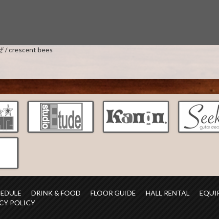
rescent bees
HEDULE
DRINK & FOOD
FLOOR GUIDE
HALL RENTAL
EQUI
CY POLICY