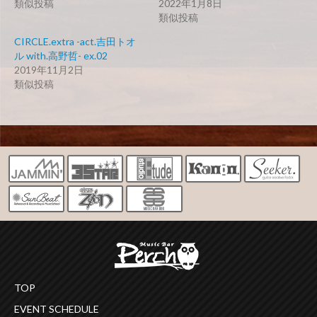
類似投稿
2022年1月8日
類似投稿
CIRCLE.extra -act.吉田トオ
ル with.高野哲- ex.02
2019年11月2日
類似投稿
TOP
EVENT SCHEDULE