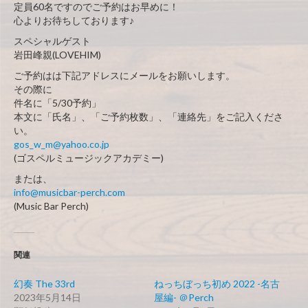
定員60名ですのでご予約はお早めに！
心よりお待ちしております♪
スペシャルゲスト
岩田峰親(LOVEHIM)
ご予約はは下記アドレスにメールをお願いします。
その際に
件名に「5/30予約」
本文に「氏名」、「ご予約枚数」、「連絡先」をご記入くださ
い。
gos_w_m@yahoo.co.jp
(ゴスペルミュージックアカデミー)
または、
info@musicbar-perch.com
(Music Bar Perch)
関連
幻奏 The 33rd
ねっちぼっち初め 2022 -名古
2023年5月14日
屋編- ＠Perch