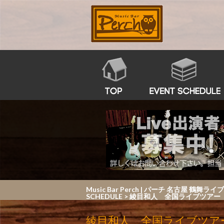
Music Bar Perch | パーチ 名
SCHEDULE
>
綾目和人 全国ライブツアー「そ
綾目和人 全国ライブツアー