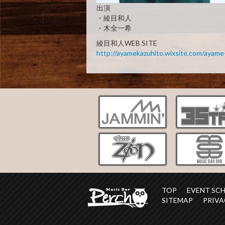
出演
・綾目和人
・木全一希
綾目和人WEB SITE
http://ayamekazuhito.wixsite.com/ayame
TOP
EVENT SC
SITEMAP
PRIVA