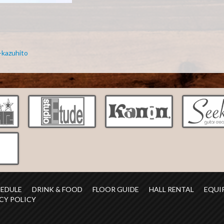
-kazuhito
HEDULE
DRINK & FOOD
FLOOR GUIDE
HALL RENTAL
EQUI
CY POLICY