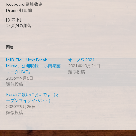
Keyboard 島崎敦史
Drums 打田慎
[ゲスト]
ンダ(Nの集落)
関連
MID-FM「Next Break
オトノワ2021
Music」公開収録 「小南泰葉
2021年10月24日
トークLIVE」
類似投稿
2016年9月6日
類似投稿
Perchに歌いにおいでよ（オ
ープンマイクイベント）
2020年9月25日
類似投稿