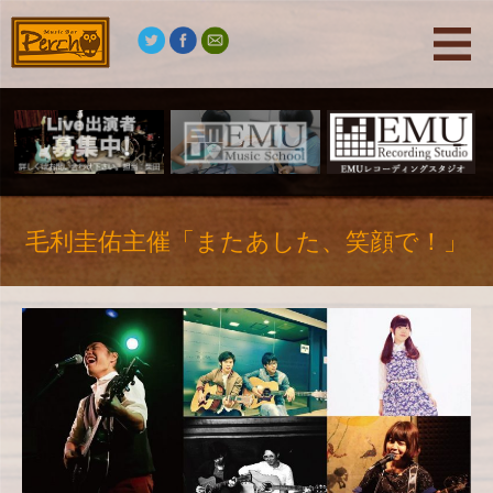
毛利圭佑主催「またあした、笑顔で！」