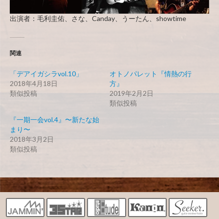
出演者：毛利圭佑、さな、Canday、うーたん、showtime
関連
「デアイガシラvol.10」
オトノパレット『情熱の行
2018年4月18日
方』
類似投稿
2019年2月2日
類似投稿
『一期一会vol.4』〜新たな始
まり〜
2018年3月2日
類似投稿